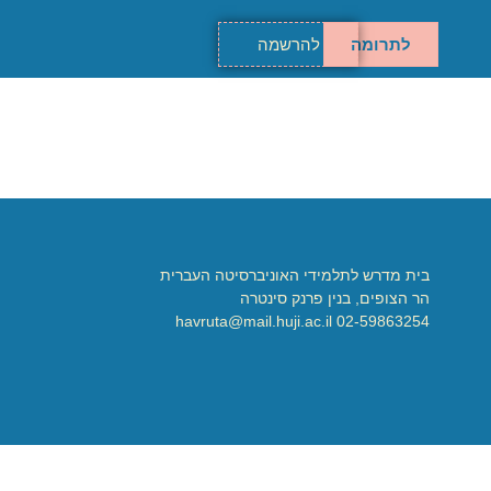
לתרומה
להרשמה
בית מדרש לתלמידי האוניברסיטה העברית
הר הצופים, בנין פרנק סינטרה
02-59863254 havruta@mail.huji.ac.il