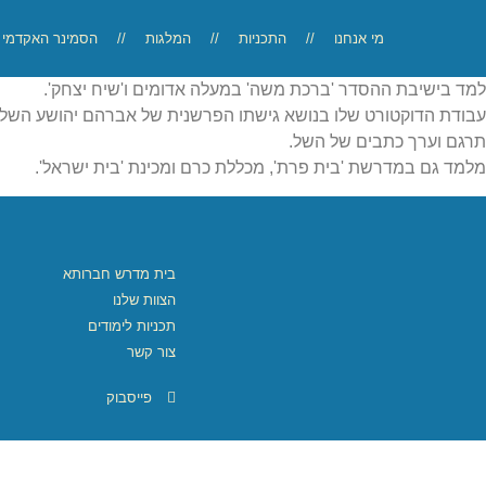
מי אנחנו
//
התכניות
//
המלגות
//
הסמינר האקדמי
למד בישיבת ההסדר 'ברכת משה' במעלה אדומים ו'שיח יצחק'.
עבודת הדוקטורט שלו בנושא גישתו הפרשנית של אברהם יהושע השל.
תרגם וערך כתבים של השל.
מלמד גם במדרשת 'בית פרת', מכללת כרם ומכינת 'בית ישראל'.
בית מדרש חברותא
הצוות שלנו
תכניות לימודים
צור קשר
פייסבוק