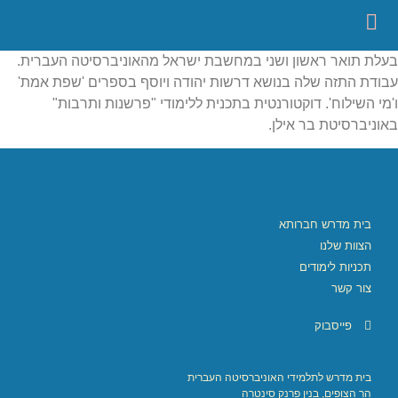
בעלת תואר ראשון ושני במחשבת ישראל מהאוניברסיטה העברית.
עבודת התזה שלה בנושא דרשות יהודה ויוסף בספרים 'שפת אמת'
ו'מי השילוח'. דוקטורנטית בתכנית ללימודי "פרשנות ותרבות"
באוניברסיטת בר אילן.
בית מדרש חברותא
הצוות שלנו
תכניות לימודים
צור קשר
פייסבוק
בית מדרש לתלמידי האוניברסיטה העברית
הר הצופים, בנין פרנק סינטרה