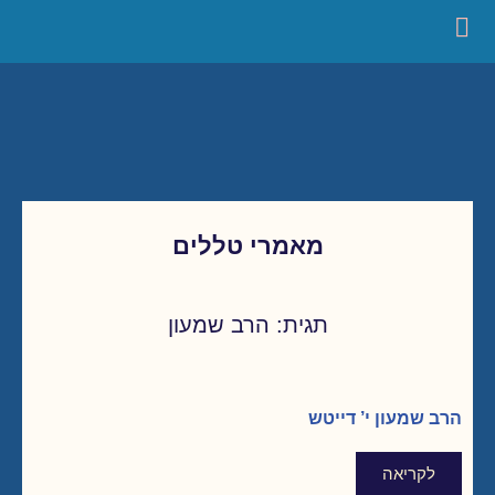
מאמרי טללים
תגית: הרב שמעון
הרב שמעון י’ דייטש
לקריאה