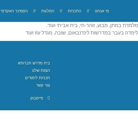
מי אנחנו
//
התכניות
//
המלגות
//
הסמינר האקדמי
מלמדת במתן, מבוע, זוהר-חי, בית אביחי ועוד.
לימדה בעבר במדרשות לינדנבאום, שובה, מגדל עוז ועוד
בית מדרש חברותא
הצוות שלנו
תכניות לימודים
צור קשר
פייסבוק