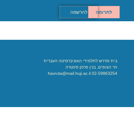
לתרומה
להרשמה
בית מדרש לתלמידי האוניברסיטה העברית
הר הצופים, בנין פרנק סינטרה
02-59863254 havruta@mail.huji.ac.il