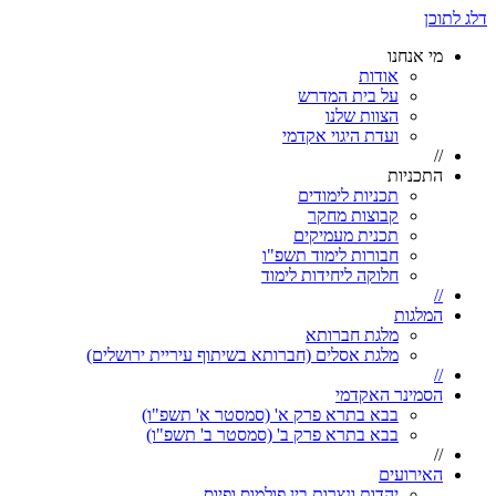
דלג לתוכן
מי אנחנו
אודות
על בית המדרש
הצוות שלנו
ועדת היגוי אקדמי
//
התכניות
תכניות לימודים
קבוצות מחקר
תכנית מעמיקים
חבורות לימוד תשפ"ו
חלוקה ליחידות לימוד
//
המלגות
מלגת חברותא
מלגת אסלים (חברותא בשיתוף עיריית ירושלים)
//
הסמינר האקדמי
בבא בתרא פרק א' (סמסטר א' תשפ"ו)
בבא בתרא פרק ב' (סמסטר ב' תשפ"ו)
//
האירועים
יהדות ונצרות בין פולמוס ופיוס