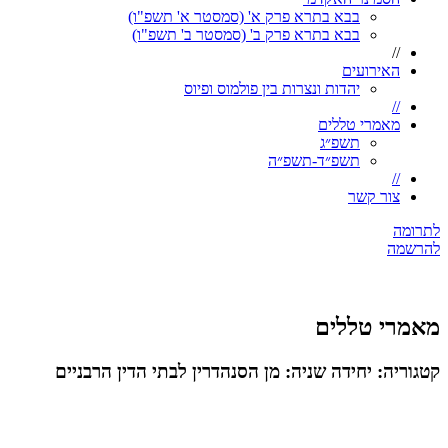
בבא בתרא פרק א' (סמסטר א' תשפ"ו)
בבא בתרא פרק ב' (סמסטר ב' תשפ"ו)
//
האירועים
יהדות ונצרות בין פולמוס ופיוס
//
מאמרי טללים
תשפ״ג
תשפ״ד-תשפ״ה
//
צור קשר
לתרומה
להרשמה
מאמרי טללים
קטגוריה: יחידה שניה: מן הסנהדרין לבתי הדין הרבניים