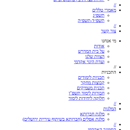
//
מאמרי טללים
תשפ״ג
תשפ״ד-תשפ״ה
//
צור קשר
מי אנחנו
אודות
על בית המדרש
הצוות שלנו
ועדת היגוי אקדמי
//
התכניות
תכניות לימודים
קבוצות מחקר
תכנית מעמיקים
חבורות לימוד תשפ"ו
חלוקה ליחידות לימוד
//
המלגות
מלגת חברותא
מלגת אסלים (חברותא בשיתוף עיריית ירושלים)
//
הסמינר האקדמי